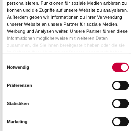
personalisieren, Funktionen für soziale Medien anbieten zu
können und die Zugriffe auf unsere Website zu analysieren.
Außerdem geben wir Informationen zu Ihrer Verwendung
unserer Website an unsere Partner für soziale Medien,
Werbung und Analysen weiter. Unsere Partner führen diese
Informationen möglicherweise mit weiteren Daten
zusammen, die Sie ihnen bereitgestellt haben oder die sie
Friday, 22.05.2026
im Rahmen Ihrer Nutzung der Dienste gesammelt haben.
14:00 Uhr - 17:00 Uhr, Glückstadt
Einwilligungsauswahl
"Geschichte der Heringsloggerei"
Notwendig
(Detlefsen-Museum)
Glückstadt
Präferenzen
more info
Statistiken
Marketing