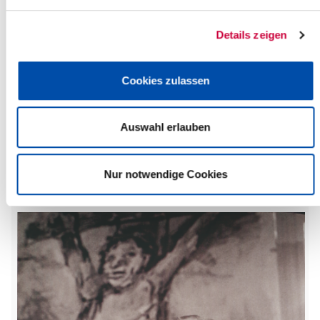
Friday, 22.05.2026
Details zeigen
14:00 Uhr - 17:00 Uhr, Kellinghusen
Sonderaustellung "uncommon moments" - Die Künstlichkeit
Cookies zulassen
der natürlichen Inszenierung im Museum betont in
Kellinghusen
(Museum betont - Ton & Tasten Museum Kellinghusen)
Auswahl erlauben
Kellinghusen
more info
Nur notwendige Cookies