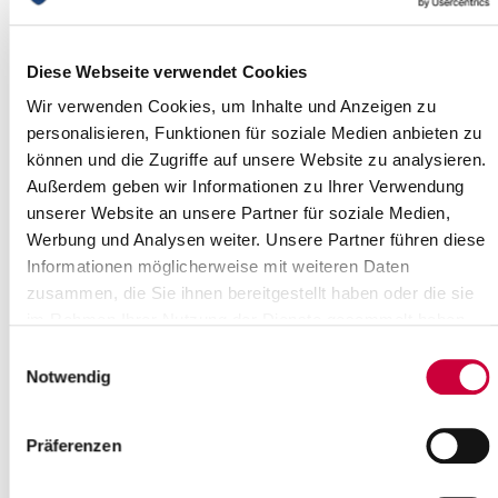
Kellinghusen
(Museum betont - Ton & Tasten Museum Kellinghusen)
Diese Webseite verwendet Cookies
Kellinghusen
more info
Wir verwenden Cookies, um Inhalte und Anzeigen zu
personalisieren, Funktionen für soziale Medien anbieten zu
können und die Zugriffe auf unsere Website zu analysieren.
Außerdem geben wir Informationen zu Ihrer Verwendung
unserer Website an unsere Partner für soziale Medien,
Werbung und Analysen weiter. Unsere Partner führen diese
Informationen möglicherweise mit weiteren Daten
zusammen, die Sie ihnen bereitgestellt haben oder die sie
im Rahmen Ihrer Nutzung der Dienste gesammelt haben.
Einwilligungsauswahl
Notwendig
Präferenzen