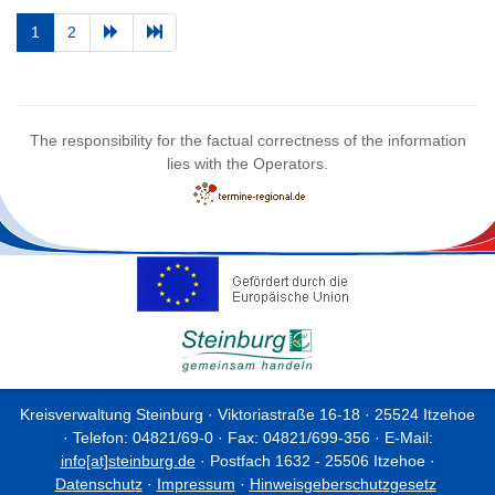
1
2
The responsibility for the factual correctness of the information
lies with the Operators.
Kreisverwaltung Steinburg · Viktoriastraße 16-18 · 25524 Itzehoe
· Telefon: 04821/69-0 · Fax: 04821/699-356 · E-Mail:
info[at]steinburg.de
· Postfach 1632 - 25506 Itzehoe ·
Datenschutz
·
Impressum
·
Hinweisgeberschutzgesetz