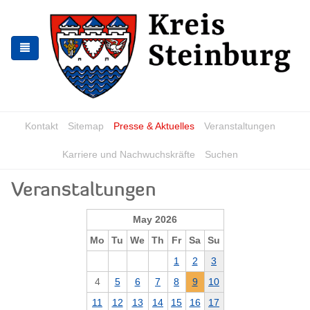
Skip
Skip
to
to
the
the
navigation
content
Kontakt
Sitemap
Presse & Aktuelles
Veranstaltungen
Karriere und Nachwuchskräfte
Suchen
Veranstaltungen
May 2026
Mo
Tu
We
Th
Fr
Sa
Su
1
2
3
4
5
6
7
8
9
10
11
12
13
14
15
16
17