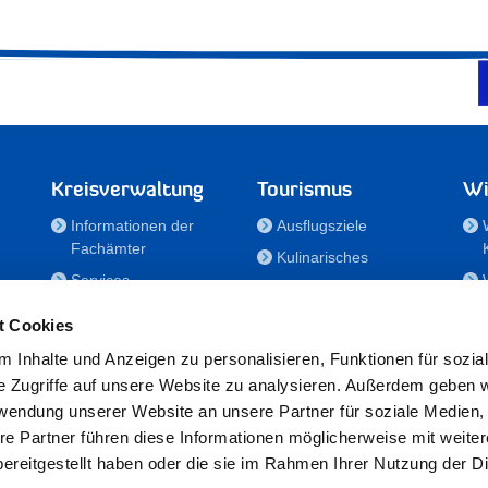
Kreisverwaltung
Tourismus
Wi
Informationen der
Ausflugsziele
Fachämter
Kulinarisches
Services
Aktivitäten in Holstein
e
Karriere und
Unterkünfte
t Cookies
Nachwuchskräfte
Veranstaltungen
 Inhalte und Anzeigen zu personalisieren, Funktionen für sozia
Notdienste
e Zugriffe auf unsere Website zu analysieren. Außerdem geben w
Bekanntmachungen
rwendung unserer Website an unsere Partner für soziale Medien
Formulare/Downloads
re Partner führen diese Informationen möglicherweise mit weite
RSS-Feeds
ereitgestellt haben oder die sie im Rahmen Ihrer Nutzung der D
/Sportförderung