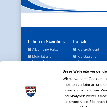
Leben in Steinburg
Politik
Allgemeine Fakten
Kreispräsident
Mobilität und
Kreistag und
Nahverkehr
Ausschüsse
Bauen und Wohnen
Die/Der Beauftragt
Diese Webseite verwende
für Menschen mit
Kultur und Freizeit
Behinderung
Wir verwenden Cookies, um
Familie
anbieten zu können und di
Der
Gesundheit
Informationen zu Ihrer Ve
Kreisseniorenbeirat
und Analysen weiter. Unse
Bildung
Förderstiftung
zusammen, die Sie ihnen b
Fördergesellschaft