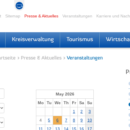
t
Sitemap
Presse & Aktuelles
Veranstaltungen
Karriere und Nac
Kreisverwaltung
Tourismus
Wirtscha
rtseite
Presse & Aktuelles
Veranstaltungen
P
May 2026
Mo
Tu
We
Th
Fr
Sa
Su
1
2
3
4
5
6
7
8
9
10
11
12
13
14
15
16
17