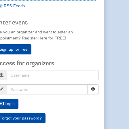
RSS-Feeds
nter event
e you an organizer and want to enter an
pointment? Register Here for FREE!
Sign up for free
ccess for organizers
Login
Forgot your password?