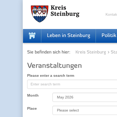
Skip
Skip
to
to
the
the
Kontak
navigation
content
Leben in Steinburg
Politik
Sie befinden sich hier:
Kreis Steinburg
Sta
Veranstaltungen
Please enter a search term
Month
Place