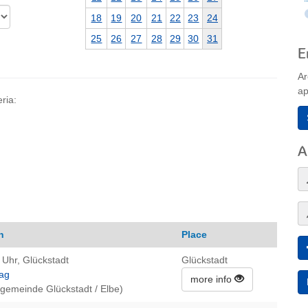
18
19
20
21
22
23
24
25
26
27
28
29
30
31
E
Ar
ap
ria:
A
n
Place
 Uhr, Glückstadt
Glückstadt
ag
more info
ngemeinde Glückstadt / Elbe)