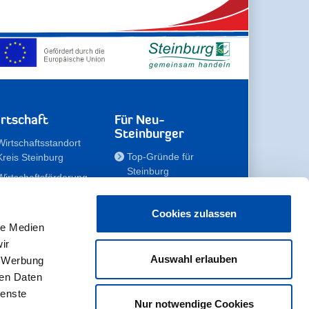
rtschaft
Für Neu-
Steinburger
Wirtschaftsstandort
Top-Gründe für
Kreis Steinburg
Steinburg
Wirtschaftsförderung
Familien
Kompetenzteam
Meine Immobilie
Unternehmen
Cookies zulassen
le Medien
Erholen
Zahlen, Daten,
ir
Fakten
Unsere Rekorde
Auswahl erlauben
, Werbung
Gewerbeflächen
Zukunftskampagne
ren Daten
ienste
Nur notwendige Cookies