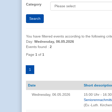
Category
You have filtered events according to the following crite
Day:
Wednesday, 06.05.2026
Events found :
2
Page
1
of
1
1
Date
Short descriptio
Wednesday, 06.05.2026
15:00 Uhr - 16:30
Seniorennachmitt
(Ev.-Luth. Kirche