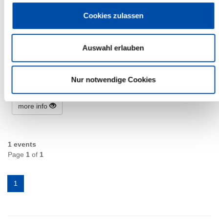
Cookies zulassen
Friday, 01.05.2026
Auswahl erlauben
11:00 Uhr, Beidenfleth
Singen für Else
(Ev.-Luth. Kirchengemeinde Beidenfleth)
Nur notwendige Cookies
Beidenfleth
more info
1 events
Page
1
of
1
1