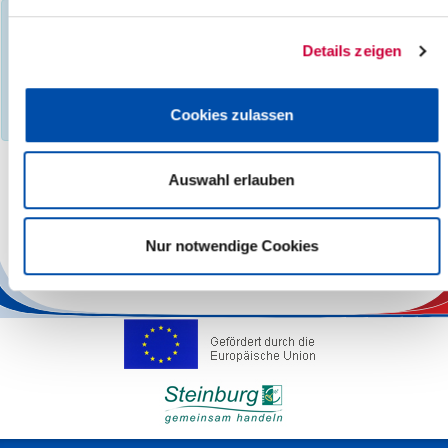
You have filtered events according to the following criteria:
Day:
Sunday, 09.02.2025
Details zeigen
Events found :
0
No search results found, please select a different month,
Cookies zulassen
category, search term, location or other region.
Auswahl erlauben
The responsibility for the factual correctness of the information
lies with the Operators.
Nur notwendige Cookies