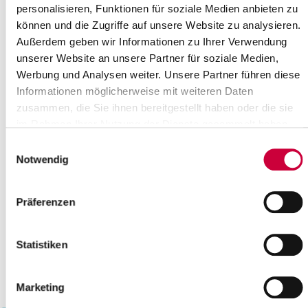
personalisieren, Funktionen für soziale Medien anbieten zu
17
18
19
20
21
22
23
können und die Zugriffe auf unsere Website zu analysieren.
24
25
26
27
28
Außerdem geben wir Informationen zu Ihrer Verwendung
Please enter a search term
unserer Website an unsere Partner für soziale Medien,
Werbung und Analysen weiter. Unsere Partner führen diese
Informationen möglicherweise mit weiteren Daten
Month
zusammen, die Sie ihnen bereitgestellt haben oder die sie
im Rahmen Ihrer Nutzung der Dienste gesammelt haben.
Einwilligungsauswahl
Place
Notwendig
Präferenzen
Category
Statistiken
Marketing