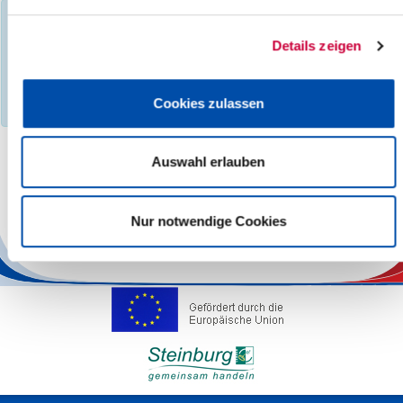
You have filtered events according to the following criteria:
Day:
Thursday, 24.10.2024
Details zeigen
Events found :
0
No search results found, please select a different month,
Cookies zulassen
category, search term, location or other region.
Auswahl erlauben
The responsibility for the factual correctness of the information
lies with the Operators.
Nur notwendige Cookies