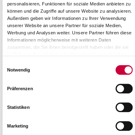
personalisieren, Funktionen für soziale Medien anbieten zu
21
22
23
24
25
26
27
können und die Zugriffe auf unsere Website zu analysieren.
28
29
30
31
Außerdem geben wir Informationen zu Ihrer Verwendung
Please enter a search term
unserer Website an unsere Partner für soziale Medien,
Werbung und Analysen weiter. Unsere Partner führen diese
Informationen möglicherweise mit weiteren Daten
Month
zusammen, die Sie ihnen bereitgestellt haben oder die sie
im Rahmen Ihrer Nutzung der Dienste gesammelt haben.
Einwilligungsauswahl
Place
Notwendig
Präferenzen
Category
Statistiken
Marketing