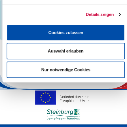
You have filtered events according to the following criteria:
Day:
Sunday, 16.06.2024
Details zeigen
Events found :
0
No search results found, please select a different month,
Cookies zulassen
category, search term, location or other region.
Auswahl erlauben
The responsibility for the factual correctness of the information
lies with the Operators.
Nur notwendige Cookies