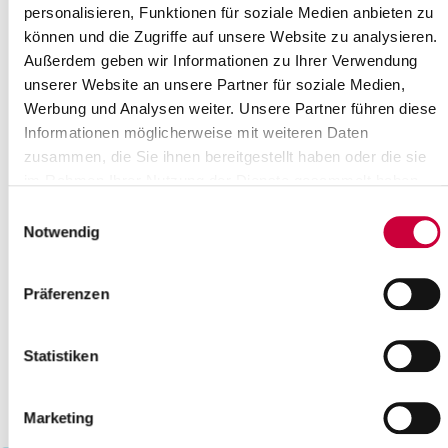
personalisieren, Funktionen für soziale Medien anbieten zu
17
18
19
20
21
22
23
können und die Zugriffe auf unsere Website zu analysieren.
24
25
26
27
28
29
30
Außerdem geben wir Informationen zu Ihrer Verwendung
Please enter a search term
unserer Website an unsere Partner für soziale Medien,
Werbung und Analysen weiter. Unsere Partner führen diese
Informationen möglicherweise mit weiteren Daten
Month
zusammen, die Sie ihnen bereitgestellt haben oder die sie
im Rahmen Ihrer Nutzung der Dienste gesammelt haben.
Einwilligungsauswahl
Place
Notwendig
Präferenzen
Category
Statistiken
Marketing