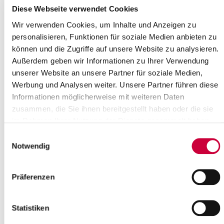
Where exactly?
Diese Webseite verwendet Cookies
Ev.-Luth. Kirchengemeinde Kellinghusen, Lindenstraße 2
,Kellinghusen
Wir verwenden Cookies, um Inhalte und Anzeigen zu
Category:
personalisieren, Funktionen für soziale Medien anbieten zu
Gottesdienste , Kirche
können und die Zugriffe auf unsere Website zu analysieren.
Außerdem geben wir Informationen zu Ihrer Verwendung
Source
unserer Website an unsere Partner für soziale Medien,
Ev.-Luth. Kirchengemeinde Kellinghusen
Werbung und Analysen weiter. Unsere Partner führen diese
Lindenstraße 2
Informationen möglicherweise mit weiteren Daten
25548 Kellinghusen
zusammen, die Sie ihnen bereitgestellt haben oder die sie
Phone:
+49 4822 2025
im Rahmen Ihrer Nutzung der Dienste gesammelt haben.
E-Mail:
kirchengemeinde-kellinghusen[at]kk-rm.de
Einwilligungsauswahl
Notwendig
Back to selection
+
Präferenzen
-
Statistiken