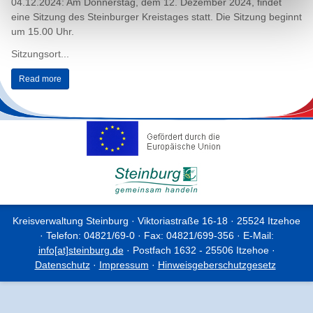
04.12.2024: Am Donnerstag, dem 12. Dezember 2024, findet
eine Sitzung des Steinburger Kreistages statt. Die Sitzung beginnt
um 15.00 Uhr.
Sitzungsort...
Read more
Kreisverwaltung Steinburg · Viktoriastraße 16-18 · 25524 Itzehoe
· Telefon: 04821/69-0 · Fax: 04821/699-356 · E-Mail:
info[at]steinburg.de
· Postfach 1632 - 25506 Itzehoe ·
Datenschutz
·
Impressum
·
Hinweisgeberschutzgesetz