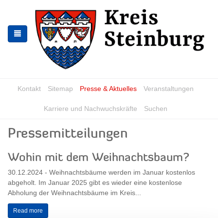
Skip
Skip
to
to
the
the
navigation
content
Kontakt
Sitemap
Presse & Aktuelles
Veranstaltungen
Karriere und Nachwuchskräfte
Suchen
Pressemitteilungen
Wohin mit dem Weihnachtsbaum?
30.12.2024 - Weihnachtsbäume werden im Januar kostenlos
abgeholt. Im Januar 2025 gibt es wieder eine kostenlose
Abholung der Weihnachtsbäume im Kreis...
Read more