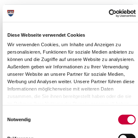
Weihnachten: Terminverschiebungen
bei der Müllabfuhr
17.12.2024: „Aufgrund der Feiertage verschieben sich die
Diese Webseite verwendet Cookies
Abholtage der Müllabfuhr im Kreis Steinburg “, informiert Stefan
Wir verwenden Cookies, um Inhalte und Anzeigen zu
Rogge, Abteilungsleiter der...
personalisieren, Funktionen für soziale Medien anbieten zu
Read more
können und die Zugriffe auf unsere Website zu analysieren.
Außerdem geben wir Informationen zu Ihrer Verwendung
unserer Website an unsere Partner für soziale Medien,
Weihnachts- und Neujahrsgrüße des
Werbung und Analysen weiter. Unsere Partner führen diese
Kreises Steinburg 2024
Informationen möglicherweise mit weiteren Daten
Im Dezember 2024: Liebe Steinburgerinnen und Steinburger,
zusammen, die Sie ihnen bereitgestellt haben oder die sie
Planungen spielen zum Jahresende in den Kommunen eine
im Rahmen Ihrer Nutzung der Dienste gesammelt haben.
wesentliche Rolle. Im Mittelpunkt der...
Einwilligungsauswahl
Notwendig
Read more