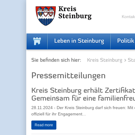
Skip
Skip
to
to
the
the
Kontak
navigation
content
Leben in Steinburg
Politik
Sie befinden sich hier:
Kreis Steinburg
Sta
Pressemitteilungen
Kreis Steinburg erhält Zertifika
Gemeinsam für eine familienfreu
28.11.2024 - Der Kreis Steinburg darf sich freuen: Mit
offiziell für ihr Engagement...
Read more