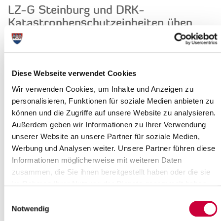
LZ-G Steinburg und DRK-
Katastrophenschutzeinheiten üben
20.03.2024: Erschrecken Sie nicht, wenn Ihnen am 23. März
2024 diverse Feuerwehr- und DRK-Fahrzeuge mit Blaulicht
begegnen.
Diese Webseite verwendet Cookies
Hier geht es um die...
Wir verwenden Cookies, um Inhalte und Anzeigen zu
Read more
personalisieren, Funktionen für soziale Medien anbieten zu
können und die Zugriffe auf unsere Website zu analysieren.
Kulturförderpreis 2024: Ihre
Außerdem geben wir Informationen zu Ihrer Verwendung
Vorschläge sind gefragt!
unserer Website an unsere Partner für soziale Medien,
Werbung und Analysen weiter. Unsere Partner führen diese
15.03.2024: Nur alle fünf Jahre wird der Kulturförderpreis des
Informationen möglicherweise mit weiteren Daten
Kreises Steinburg verliehen – und 2024 ist es wieder so weit,
zusammen, die Sie ihnen bereitgestellt haben oder die sie
übrigens zum zehnten Mal....
im Rahmen Ihrer Nutzung der Dienste gesammelt haben.
Read more
Einwilligungsauswahl
Notwendig