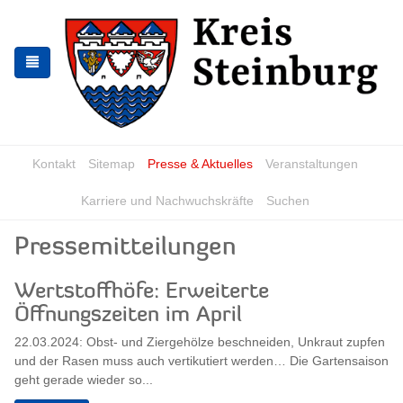
Skip
Skip
to
to
the
the
navigation
content
Kontakt
Sitemap
Presse & Aktuelles
Veranstaltungen
Karriere und Nachwuchskräfte
Suchen
Pressemitteilungen
Wertstoffhöfe: Erweiterte
Öffnungszeiten im April
22.03.2024: Obst- und Ziergehölze beschneiden, Unkraut zupfen
und der Rasen muss auch vertikutiert werden… Die Gartensaison
geht gerade wieder so...