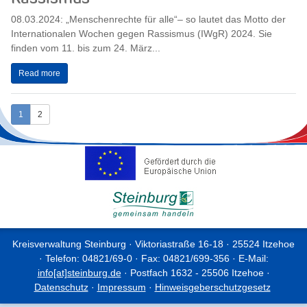
08.03.2024: „Menschenrechte für alle“– so lautet das Motto der
Internationalen Wochen gegen Rassismus (IWgR) 2024. Sie
finden vom 11. bis zum 24. März...
Read more
1
2
Kreisverwaltung Steinburg · Viktoriastraße 16-18 · 25524 Itzehoe
· Telefon: 04821/69-0 · Fax: 04821/699-356 · E-Mail:
info[at]steinburg.de
· Postfach 1632 - 25506 Itzehoe ·
Datenschutz
·
Impressum
·
Hinweisgeberschutzgesetz