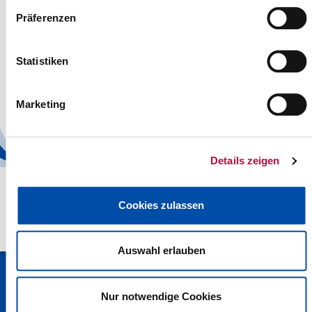
Präferenzen
Aufhebung der Stallpflicht für Geflügel
02.05.17: Die Stallpflicht für Hausgeflügel im Kreis Steinburg wird
Statistiken
mit Wirkung vom 04. Mai 2017 aufgehoben.
Read more
Marketing
1
2
Details zeigen
Cookies zulassen
Auswahl erlauben
Kreisverwaltung Steinburg · Viktoriastraße 16-18 · 25524 Itzehoe
· Telefon: 04821/69-0 · Fax: 04821/699-356 · E-Mail:
Nur notwendige Cookies
info[at]steinburg.de
· Postfach 1632 - 25506 Itzehoe ·
Datenschutz
·
Impressum
·
Hinweisgeberschutzgesetz