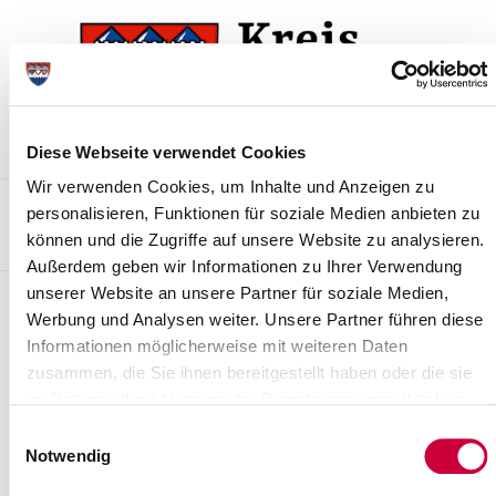
Skip
Skip
to
to
the
the
navigation
content
Diese Webseite verwendet Cookies
Wir verwenden Cookies, um Inhalte und Anzeigen zu
Kontakt
Sitemap
Presse & Aktuelles
Veranstaltungen
personalisieren, Funktionen für soziale Medien anbieten zu
können und die Zugriffe auf unsere Website zu analysieren.
Karriere und Nachwuchskräfte
Suchen
Außerdem geben wir Informationen zu Ihrer Verwendung
unserer Website an unsere Partner für soziale Medien,
Pressemitteilungen
Werbung und Analysen weiter. Unsere Partner führen diese
Informationen möglicherweise mit weiteren Daten
Wohin mit Bio- und Gartenabfällen?
zusammen, die Sie ihnen bereitgestellt haben oder die sie
05.05.17: Gerade im Frühjahr reicht das Volumen einer Biotonne
im Rahmen Ihrer Nutzung der Dienste gesammelt haben.
oft nicht aus, um größere Mengen Grünabfall aus dem Garten zu
Einwilligungsauswahl
entsorgen. „Der Kreis...
Notwendig
Read more