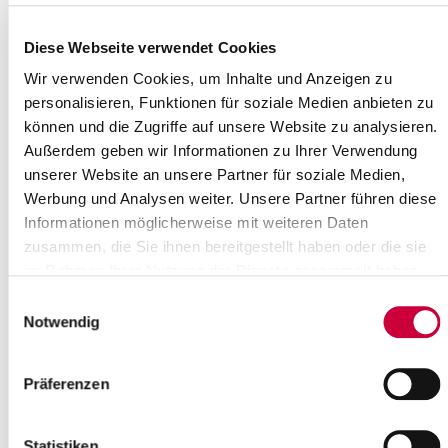
Kulturförderpreises 2024/2025 ein.
Gemeinsam mit einer Begleitperson...
Diese Webseite verwendet Cookies
Read more
Wir verwenden Cookies, um Inhalte und Anzeigen zu
personalisieren, Funktionen für soziale Medien anbieten zu
können und die Zugriffe auf unsere Website zu analysieren.
Sonderausstellung im Kreismuseum
Außerdem geben wir Informationen zu Ihrer Verwendung
Prinzeßhof: Gisela Bührmann -
unserer Website an unsere Partner für soziale Medien,
Lebenswerk 1925-2011
Werbung und Analysen weiter. Unsere Partner führen diese
26.06.2025: Sonderausstellung im
Informationen möglicherweise mit weiteren Daten
Kreismuseum Prinzeßhof
vom 29. Juni
zusammen, die Sie ihnen bereitgestellt haben oder die sie
bis 24. August 2025
im Rahmen Ihrer Nutzung der Dienste gesammelt haben.
Einwilligungsauswahl
Anlässlich des 100. Geburtstags der
Notwendig
Hamburger Künstlerin...
Read more
Präferenzen
Statistiken