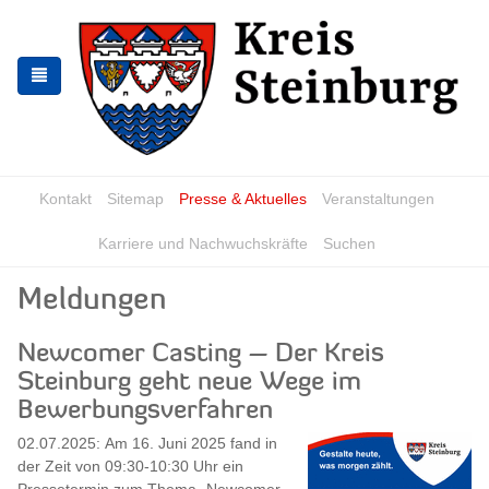
Skip
Skip
to
to
the
the
navigation
content
Kontakt
Sitemap
Presse & Aktuelles
Veranstaltungen
Karriere und Nachwuchskräfte
Suchen
Meldungen
Newcomer Casting – Der Kreis
Steinburg geht neue Wege im
Bewerbungsverfahren
02.07.2025: Am 16. Juni 2025 fand in
der Zeit von 09:30-10:30 Uhr ein