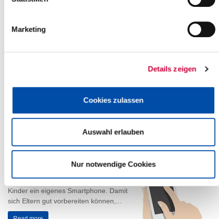
Teilsperrung der Parkflächen bei der
Verkehrsaufsicht
Marketing
26.06.2025: Ab kommenden Dienstag,
dem
01.07.2025
, finden
Ausbesserungsarbeiten an der
Parkdeckbeschichtung bei der
Details zeigen
Verkehrsaufsicht statt.
Die...
Cookies zulassen
Read more
Auswahl erlauben
Das erste Smartphone: Gemeinsam
sicher in die digitale Welt starten
Nur notwendige Cookies
25.06.2025: Mit dem Übergang auf die
weiterführende Schule erhalten viele
Kinder ein eigenes Smartphone. Damit
sich Eltern gut vorbereiten können,...
Read more