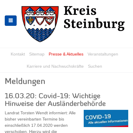
Skip
Skip
to
to
the
the
navigation
content
Kontakt
Sitemap
Presse & Aktuelles
Veranstaltungen
Karriere und Nachwuchskräfte
Suchen
Meldungen
16.03.20: Covid-19: Wichtige
Hinweise der Ausländerbehörde
Landrat Torsten Wendt informiert: Alle
bisher vereinbarten Termine bis
einschließlich 17.04.2020 werden
verschoben. Hierzu wird die