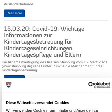
Ausländerbehörde...
Read more
15.03.20: Covid-19: Wichtige
Informationen zur
Kindertagesbetreuung für
Kindertageseinrichtungen,
Kindertagespflege und Eltern
Die Allgemeinverfügung des Kreises Steinburg vom 15. März 2020
(www.steinburg.de) regelt unter Punkt 4 die Maßnahmen für die
Kindertagesbetreuung...
Read more
15.03.20: Covid-19: Aktuelle
Regelungen zum Verbot und zur
Diese Webseite verwendet Cookies
Beschränkung von Angeboten in Kur-
Wir verwenden Cookies, um Inhalte und Anzeigen zu