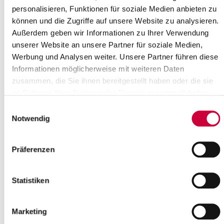
und Rehaeinrichtungen sowie in
personalisieren, Funktionen für soziale Medien anbieten zu
teilstationären Pflegeeinrichtungen
können und die Zugriffe auf unsere Website zu analysieren.
Seit heute, 17. März 2020 regelt eine
Außerdem geben wir Informationen zu Ihrer Verwendung
Allgemeinverfügung wichtige Punkte
unserer Website an unsere Partner für soziale Medien,
zum Verbot und zur Beschränkung von
Werbung und Analysen weiter. Unsere Partner führen diese
Angeboten in Kur- und
Informationen möglicherweise mit weiteren Daten
Rehaeinrichtungen...
zusammen, die Sie ihnen bereitgestellt haben oder die sie
im Rahmen Ihrer Nutzung der Dienste gesammelt haben.
Read more
Einwilligungsauswahl
Notwendig
15.03.20: Covid-19: Aktuelle
Regelungen
Präferenzen
Die Kreisverwaltung Steinburg setzt mit einer Allgemeinverfügung
die Vorgaben der Landesregierung um.
Im Kreis Steinburg gibt es aktuell drei...
Statistiken
Read more
Marketing